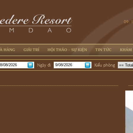
09: 
À HÀNG
GIẢI TRÍ
HỘI THẢO - SỰ KIỆN
TIN TỨC
KHÁM
Ngày đi
Kiểu phòng