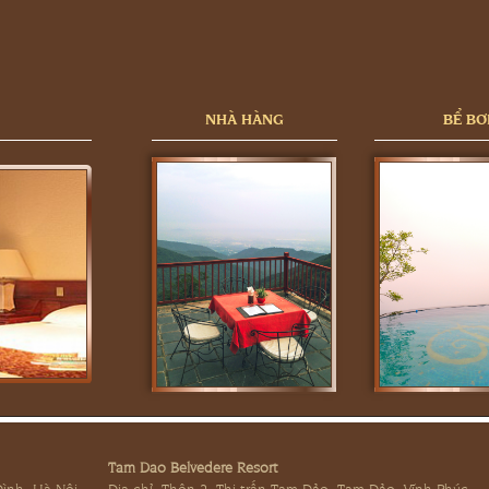
NHÀ HÀNG
BỂ BƠ
Tam Dao Belvedere Resort
Đình, Hà Nội
Địa chỉ: Thôn 2, Thị trấn Tam Đảo, Tam Đảo, Vĩnh Phúc