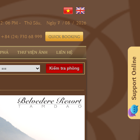
12: 06 PM - Thứ Sáu, Ngày 7 / 08 / 2026
+84 (24) 730 68 999
 PHÁ
THƯ VIỆN ẢNH
LIÊN HỆ