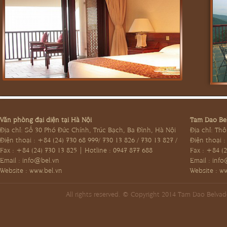
Văn phòng đại diện tại Hà Nội
Tam Dao Bel
Địa chỉ: Số 30 Phó Đức Chính, Trúc Bạch, Ba Đình, Hà Nội
Địa chỉ: Th
Điện thoại : +84 (24) 730 68 999/ 730 13 826 / 730 13 827 /
Điện thoại 
Fax : +84 (24) 730 13 825 | Hotline : 0947 877 688
Fax : +84 (2
Email :
info@bel.vn
Email :
info
Website : www.bel.vn
Website : w
All rights reserved. © Copyright 2014 Tam Dao Belva