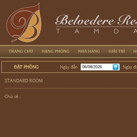
TRANG CHỦ
HẠNG PHÒNG
NHÀ HÀNG
GIẢI TRÍ
H
ĐẶT PHÒNG
Ngày đến
Ngày đi
STANDARD ROOM
Chia sẻ :