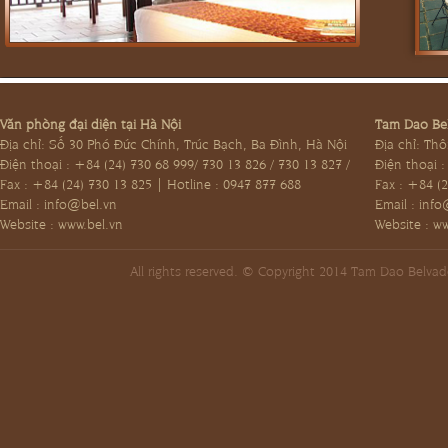
Văn phòng đại diện tại Hà Nội
Tam Dao Bel
Địa chỉ: Số 30 Phó Đức Chính, Trúc Bạch, Ba Đình, Hà Nội
Địa chỉ: Th
Điện thoại : +84 (24) 730 68 999/ 730 13 826 / 730 13 827 /
Điện thoại 
Fax : +84 (24) 730 13 825 | Hotline : 0947 877 688
Fax : +84 (2
Email :
info@bel.vn
Email :
info
Website : www.bel.vn
Website : w
All rights reserved. © Copyright 2014 Tam Dao Belva