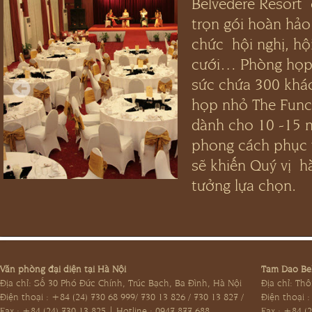
Belvedere Resort
831_09.jpg
1619615_1426131388_Lobby.jpg
trọn gói hoàn hảo
chức hội nghị, hộ
cưới… Phòng họp 
sức chứa 300 khá
họp nhỏ The Func
dành cho 10 -15 n
phong cách phục 
sẽ khiến Quý vị hà
tưởng lựa chọn.
Văn phòng đại diện tại Hà Nội
Tam Dao Bel
Địa chỉ: Số 30 Phó Đức Chính, Trúc Bạch, Ba Đình, Hà Nội
Địa chỉ: Th
Điện thoại : +84 (24) 730 68 999/ 730 13 826 / 730 13 827 /
Điện thoại 
Fax : +84 (24) 730 13 825 | Hotline : 0947 877 688
Fax : +84 (2