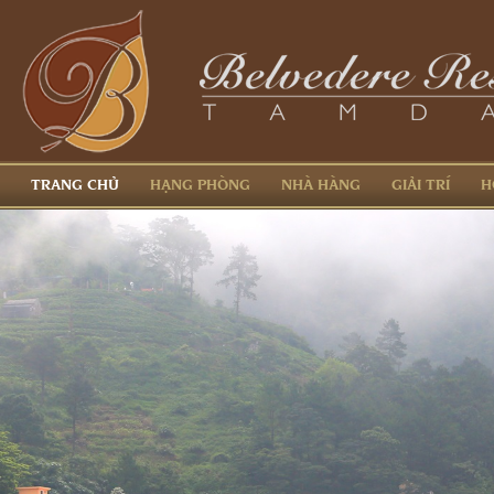
TRANG CHỦ
HẠNG PHÒNG
NHÀ HÀNG
GIẢI TRÍ
H